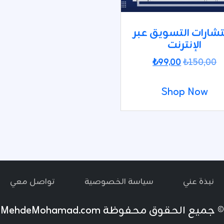
شارات التسويق عبر
الإنترنت
السعر
السعر
₺
99,00
₺
150,00
الأصلي
الحالي
هو:
هو:
Shop Now
₺99,00.
₺150,00.
نبذة عني
سياسة الخصوصية
تواصل معي
© جميع الحقوق محفوظة
MehdeMohamad.com