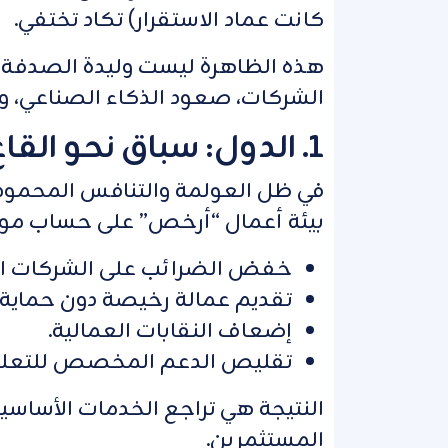
كانت عماد الاستقرار) تكاد تختفي.
هذه الظاهرة ليست وليدة الصدفة، 
الشركات، صعود الذكاء الصناعي، وا
1. الدول: سباق نحو القاع
في ظل العولمة والتنافس المحموم 
بيئة أعمال “أرخص” على حساب مو
خفض الضرائب على الشركات ال
تقديم عمالة رخيصة دون حماية 
إضعاف النقابات العمالية.
تقليص الدعم المخصص للتعلي
النتيجة هي تراجع الخدمات الأساسية 
المستثمرين.