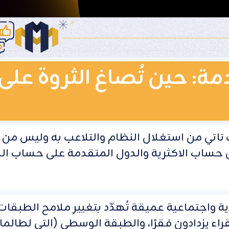
دمة: حين تُصاغ الثروة على
 تاتي من استغلال النظام والتلاعب به وليس من
ة على حساب الاكثرية والدول المتقدمة على حساب ال
ة واجتماعية عميقة تُهدّد بتغيير ملامح الطبقات
لفقراء يزدادون فقرًا، والطبقة الوسطى (التي لطالما