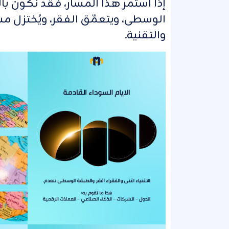
إذا استمر هذا المسار، فقد نكون با
الوسطى، ويتعمّق الفقر، ويُختزل م
والتقنية.