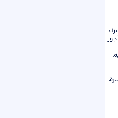
راء
جور
.
رة.